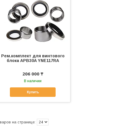
Рем.комплект для винтового
блока APB30A YNE117RA
206 000 ₸
В наличии
Купить