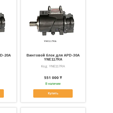
PD-20A
Винтовой блок для APD-30A
YNE117RA
YNE117RA
551 000 ₸
В наличии
Купить