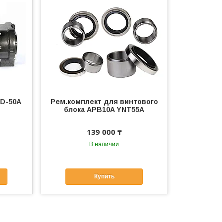
PD-50A
Рем.комплект для винтового
блока APB10A YNT55A
139 000 ₸
В наличии
Купить