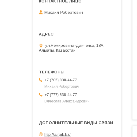
Михаил Робертович
ул.Немировича-Данченко, 18А,
Алматы, Казахстан
+7 (705) 838-44-77
Михаил Робертович
+7 (777) 838-44-77
Вячеслав Александрович
http://airpik.kz/