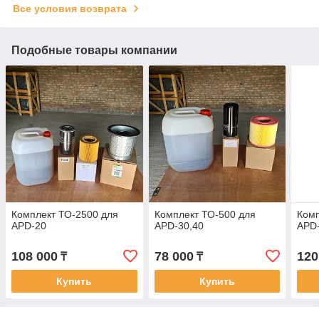
Все условия возврата
Подобные товары компании
Комплект ТО-2500 для
Комплект ТО-500 для
Комп
APD-20
APD-30,40
APD-
108 000
78 000
120
₸
₸
Купить
Купить