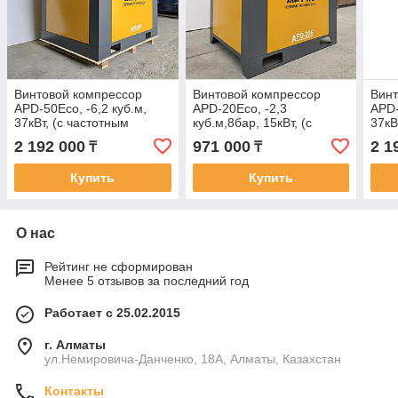
Винтовой компрессор
Винтовой компрессор
Винт
APD-50Eco, -6,2 куб.м,
APD-20Eco, -2,3
APD-
37кВт, (с частотным
куб.м,8бар, 15кВт, (с
37кВ
приводом+двиг.PM) AirPIK
частотным
прив
2 192 000
971 000
2 1
₸
₸
приводом+двиг.PM) AirPIK
Купить
Купить
О нас
Рейтинг не сформирован
Менее 5 отзывов за последний год
Работает с 25.02.2015
г. Алматы
ул.Немировича-Данченко, 18А, Алматы, Казахстан
Контакты