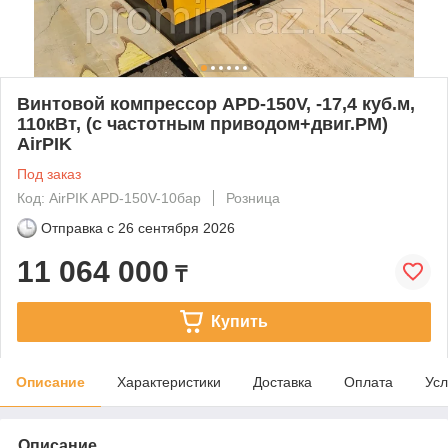
Винтовой компрессор APD-150V, -17,4 куб.м,
110кВт, (с частотным приводом+двиг.PM)
AirPIK
Под заказ
Код: AirPIK APD-150V-10бар
Розница
Отправка с
26 сентября 2026
11 064 000
₸
Купить
Описание
Характеристики
Доставка
Оплата
Усл
Описание