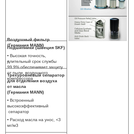
Воздушный фильтр
(Германия MANN)
Подшипники (Швеция SKF)
• Высокая точность,
•
длительный срок службы
99.9% обеспечивает защиту
от пыли, воздушного
Трехуровневый сепаратор
компрессора
для отделения воздуха
от масла
(Германия MANN)
• Встроенный
высокоэффективный
сепаратор
• Расход масла на унос, <3
мг/м3