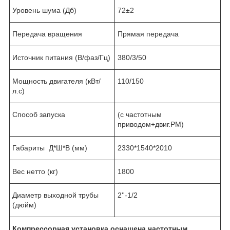
Уровень шума (Дб)
72±2
Передача вращения
Прямая передача
Источник питания (В/фаз/Гц)
380/3/50
Мощность двигателя (кВт/
110/150
л.с)
Способ запуска
(с частотным
приводом+двиг.PM)
Габариты Д*Ш*В (мм)
2330*1540*2010
Вес нетто (кг)
1800
Диаметр выходной трубы
2''-1/2
(дюйм)
Компрессорная установка оснащена частотным