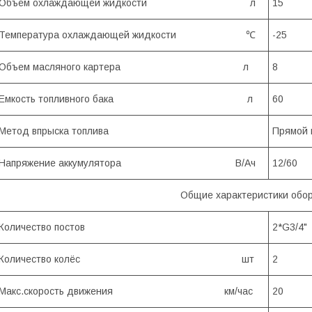
Объём охлаждающей жидкости л
15
Температура охлаждающей жидкости ℃
-25
Объем масляного картера л
8
Емкость топливного бака л
60
Метод впрыска топлива
Прямой 
Напряжение аккумулятора В/Ач
12/60
Общие характеристики обо
Количество постов
2*G3/4"
Количество колёс шт
2
Макс.скорость движения км/час
20