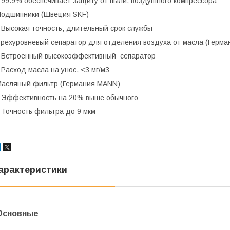
 99.9% обеспечивает защиту от пыли, воздушного компрессора
одшипники (Швеция SKF)
 Высокая точность, длительный срок службы
рехуровневый сепаратор для отделения воздуха от масла (Герм
 Встроенный высокоэффективный сепаратор
 Расход масла на унос, <3 мг/м3
асляный фильтр (Германия MANN)
 Эффективность на 20% выше обычного
 Точность фильтра до 9 мкм
арактеристики
Основные