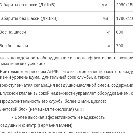
Габариты на шасси (ДхШхВ) мм
2950х15
Габариты без шасси (ДхШхВ) мм
1790х11
Вес на шасси кг
800
Вес без шасси кг
700
ысокая надежность оборудование и энергоэффективность позволя
лиматических условиях.
интовые компрессоры AirPIK - это высокое качество сжатого возду
изкий уровень шума, длительный срок службы, а также:
рехступенчатая сепарация воздушно-масляной смеси, содержание
пускной клапан высокой надежности управляет оборудованием, с
родолжительность его службы более 2 млн. циклов;
интовой блок (немецкая технология) GHH
• Более высокая эффективность и надежность
оздушный фильтр (Германия MANN)