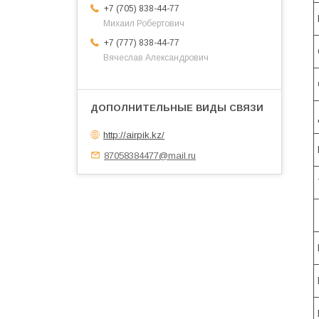
+7 (705) 838-44-77
Михаил Робертович
+7 (777) 838-44-77
Вячеслав Александрович
http://airpik.kz/
87058384477@mail.ru