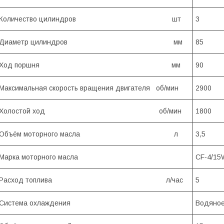
Количество цилиндров шт
3
Диаметр цилиндров мм
85
Ход поршня мм
90
Максимальная скорость вращения двигателя об/мин
2900
Холостой ход об/мин
1800
Объём моторного масла л
3,5
Марка моторного масла
CF-4/15
Расход топлива л/час
5
Система охлаждения
Водяное