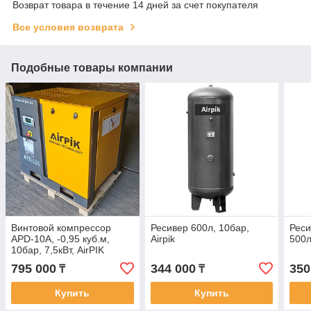
Возврат товара в течение 14 дней за счет покупателя
Все условия возврата
Подобные товары компании
Винтовой компрессор
Ресивер 600л, 10бар,
Реси
APD-10A, -0,95 куб.м,
Airpik
500л
10бар, 7,5кВт, AirPIK
795 000
344 000
350
₸
₸
Купить
Купить