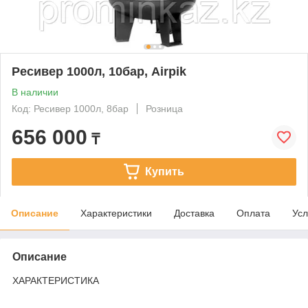
Ресивер 1000л, 10бар, Airpik
В наличии
Код: Ресивер 1000л, 8бар
Розница
656 000
₸
Купить
Описание
Характеристики
Доставка
Оплата
Усл
Описание
ХАРАКТЕРИСТИКА