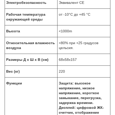
Электробезопасность
Эквивалент CE
Рабочая температура
от -10°C до +45 °C
окружающей среды
Высота
<1000m
Относительная влажность
<80% при +25 градусов
воздуха
цельсия.
Размеры Д x Ш x В (см)
68x58x157
Вес (кг)
220
Функции
Защита: высокое
напряжение, низкое
напряжение, короткое
замыкание, перегрузка,
задержка времени.
Дисплей: цифровой ЖК-
счетчик, отображение