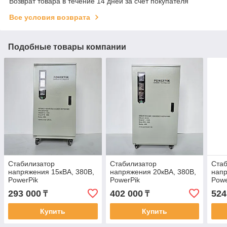
Возврат товара в течение 14 дней за счет покупателя
Все условия возврата
Подобные товары компании
Стабилизатор
Стабилизатор
Стаб
напряжения 15кВА, 380В,
напряжения 20кВА, 380В,
напр
PowerPik
PowerPik
Powe
293 000
402 000
524
₸
₸
Купить
Купить