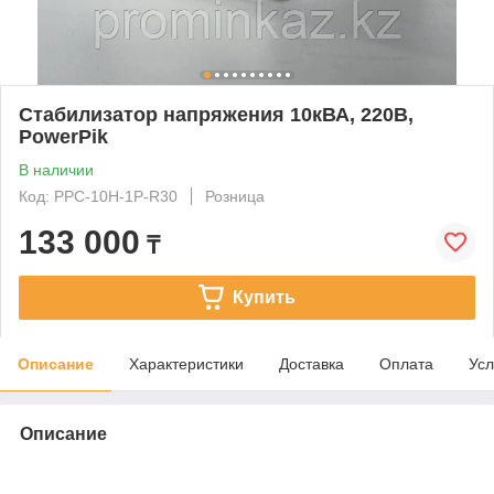
Стабилизатор напряжения 10кВА, 220В,
PowerPik
В наличии
Код: PPC-10H-1P-R30
Розница
133 000
₸
Купить
Описание
Характеристики
Доставка
Оплата
Усл
Описание