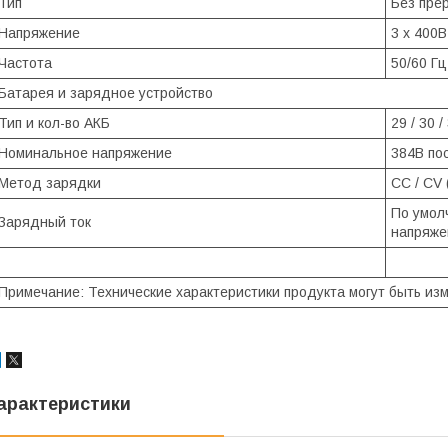
Тип
Без пре
Напряжение
3 x 400В
Частота
50/60 Гц
Батарея и зарядное устройство
Тип и кол-во АКБ
29 / 30 
Номинальное напряжение
384В пос
Метод зарядки
CC / CV
По умолч
Зарядный ток
напряже
Примечание: Технические характеристики продукта могут быть из
арактеристики