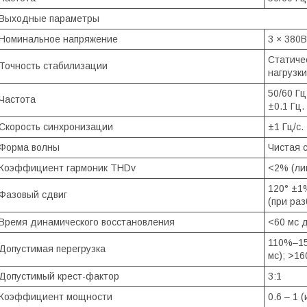
Выходные параметры
Номинальное напряжение
3 × 380В
Статиче
Точность стабилизации
нагрузк
50/60 Г
Частота
±0.1 Гц.
Скорость синхронизации
±1 Гц/с.
Форма волны
Чистая 
Коэффициент гармоник THDv
<2% (ли
120° ±1
Фазовый сдвиг
(при ра
Время динамического восстановления
<60 мс 
110%–15
Допустимая перегрузка
мс); >16
Допустимый крест-фактор
3:1
Коэффициент мощности
0.6 – 1 