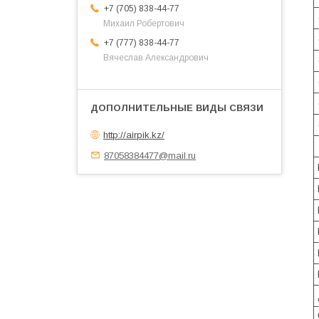
+7 (705) 838-44-77
Михаил Робертович
+7 (777) 838-44-77
Вячеслав Александрович
http://airpik.kz/
87058384477@mail.ru