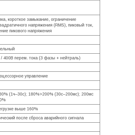
зка, короткое замыкание, ограничение
вадратичного напряжения (RMS), пиковый ток,
ение пикового напряжения
тельный
 / 400В перем. тока (3 фазы + нейтраль)
оцессорное управление
0% (1ч–30с); 180%>200% (30с–200мс); 200мс
00%
егрузке выше 160%
ический после сброса аварийного сигнала