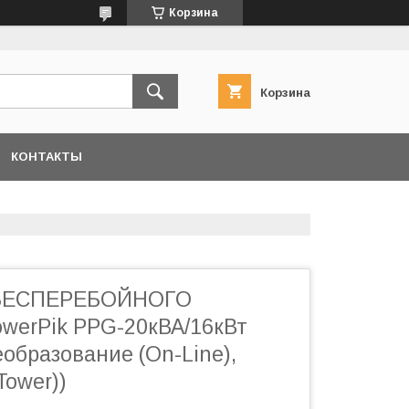
Корзина
Корзина
КОНТАКТЫ
БЕСПЕРЕБОЙНОГО
erPik PPG-20кВА/16кВт
образование (On-Line),
Tower))