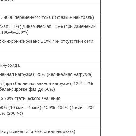
 / 400В переменного тока (3 фазы + нейтраль)
ская: ±1%; Динамическая: ±5% (при изменении
и 100–0–100%)
ц; синхронизировано ±1%; при отсутствии сети
синусоида
нейная нагрузка); <5% (нелинейная нагрузка)
% (при сбалансированной нагрузке); 120° ±2%
збалансировке фаз до 50%)
до 90% статического значения
0% (10 мин – 1 мин); 150%–160% (1 мин – 200
0% (200 мс)
(индуктивная или емкостная нагрузка)