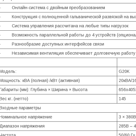
· Онлайн-система с двойным преобразованием
· Конструкция с полноценной гальванической развязкой на вы
· Система управления рассчитана на любые типы нагрузок
· Возможность параллельной работы до 4 устройств (опциона
· Разнообразие доступных интерфейсов связи
· Независимая вентиляция обеспечивает долговечную работу в
Модель:
G20K
Мощность: кВА (полная) /кВт (активная)
20кВА/1
Габариты (мм): Глубина × Ширина × Высота
656х405
Вес кг. (нетто)
145
Входные параметры
Номинальное напряжение
3 × 380В
Диапазон напряжения
285В – 
Частота
50/60 Г