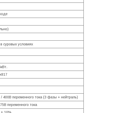
ходе
льно)
 суровых условиях
6кВт.
х817
 / 400В переменного тока (3 фазы + нейтраль)
475В переменного тока
ц ± 10%