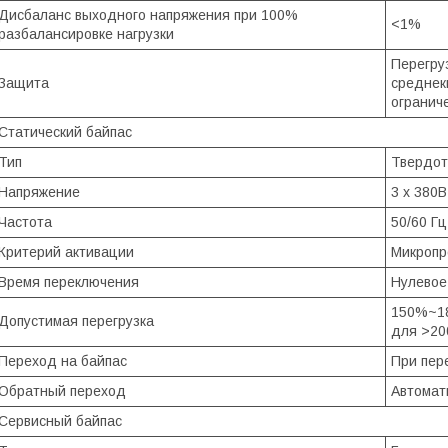
Дисбаланс выходного напряжения при 100%
<1%
разбалансировке нагрузки
Перегру
Защита
среднек
огранич
Статический байпас
Тип
Твердо
Напряжение
3 x 380В
Частота
50/60 Гц
Критерий активации
Микропр
Время переключения
Нулевое
150%~18
Допустимая перегрузка
для >2
Переход на байпас
При пер
Обратный переход
Автомат
Сервисный байпас