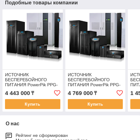
Подобные товары компании
ИСТОЧНИК
ИСТОЧНИК
ИСТ
БЕСПЕРЕБОЙНОГО
БЕСПЕРЕБОЙНОГО
БЕС
ПИТАНИЯ PowerPik PPG-
ПИТАНИЯ PowerPik PPG-
ПИТ
80кВА/64кВт (Двойное
100кВА/80кВт (Двойное
20кВ
4 443 000
4 769 000
1 4
₸
₸
преобразование (On-
преобразование (On-
прео
Line), Напольный (Tower))
Line), Напольный (Tower))
Line
Купить
Купить
О нас
Рейтинг не сформирован