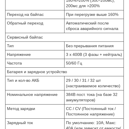
180%>200% (30с–200мс);
200мс для >200%
Переход на байпас
При перегрузке выше 160%
Обратный переход
Автоматический после
сброса аварийного сигнала
Сервисный байпас
Тип
Без прерывания питания
Напряжение
3 x 400В (3 фазы + нейтраль)
Частота
50/60 Гц
Батарея и зарядное устройство
Тип и кол-во АКБ
29 / 30 / 31 / 32 шт
(настраиваемое количество)
Номинальное напряжение
384В пост. тока (на базе 32
аккумуляторов)
Метод зарядки
CC / CV (Постоянный ток /
Постоянное напряжение)
Зарядный ток
По умолчанию: 10А; Макс:
40А (или зависит от емкости/