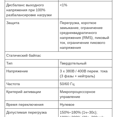
Дисбаланс выходного
<1%
напряжения при 100%
разбалансировке нагрузки
Защита
Перегрузка, короткое
замыкание, ограничение
среднеквадратичного
напряжения (RMS), пиковый
ток, ограничение пикового
напряжения
Статический байпас
Тип
Твердотельный
Напряжение
3 x 380В / 400В перем. тока
(3 фазы + нейтраль)
Частота
50/60 Гц
Критерий активации
Микропроцессорное
управление
Время переключения
Нулевое
Допустимая перегрузка
150%~180% (1ч–30с);