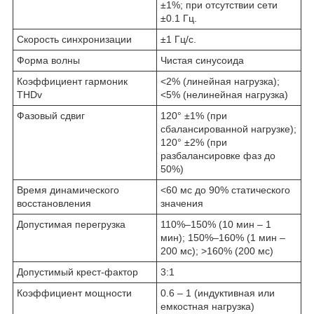
±1%; при отсутствии сети
±0.1 Гц.
Скорость синхронизации
±1 Гц/с.
Форма волны
Чистая синусоида
Коэффициент гармоник
<2% (линейная нагрузка);
THDv
<5% (нелинейная нагрузка)
Фазовый сдвиг
120° ±1% (при
сбалансированной нагрузке);
120° ±2% (при
разбалансировке фаз до
50%)
Время динамического
<60 мс до 90% статического
восстановления
значения
Допустимая перегрузка
110%–150% (10 мин – 1
мин); 150%–160% (1 мин –
200 мс); >160% (200 мс)
Допустимый крест-фактор
3:1
Коэффициент мощности
0.6 – 1 (индуктивная или
емкостная нагрузка)