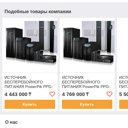
Подобные товары компании
ИСТОЧНИК
ИСТОЧНИК
ИСТ
БЕСПЕРЕБОЙНОГО
БЕСПЕРЕБОЙНОГО
БЕС
ПИТАНИЯ PowerPik PPG-
ПИТАНИЯ PowerPik PPG-
ПИТ
80кВА/64кВт (Двойное
100кВА/80кВт (Двойное
120к
4 443 000
4 769 000
5 5
₸
₸
преобразование (On-
преобразование (On-
прео
Line), Напольный (Tower))
Line), Напольный (Tower))
Line
Купить
Купить
О нас