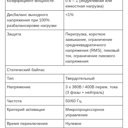
Коэффициент мощности
0.6 – 1 (индуктивная или
емкостная нагрузка)
Дисбаланс выходного
<1%
напряжения при 100%
разбалансировке нагрузки
Защита
Перегрузка, короткое
замыкание, ограничение
среднеквадратичного
напряжения (RMS), пиковый
ток, ограничение пикового
напряжения
Статический байпас
Тип
Твердотельный
Напряжение
3 x 380В / 400В перем. тока
(3 фазы + нейтраль)
Частота
50/60 Гц
Критерий активации
Микропроцессорное
управление
Время переключения
Нулевое