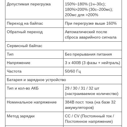
Допустимая перегрузка
150%~180% (1ч–30с);
180%>200% (30с–200мс);
200мс для >200%
Переход на байпас
При перегрузке выше 160%
Обратный переход
Автоматический после
сброса аварийного сигнала
Сервисный байпас
Тип
Без прерывания питания
Напряжение
3 x 400В (3 фазы + нейтраль)
Частота
50/60 Гц
Батарея и зарядное устройство
Тип и кол-во АКБ
29 / 30 / 31 / 32 шт
(настраиваемое количество)
Номинальное напряжение
384В пост. тока (на базе 32
аккумуляторов)
Метод зарядки
CC / CV (Постоянный ток /
Постоянное напряжение)