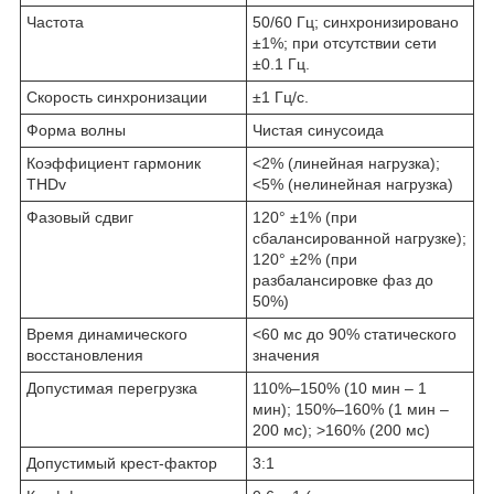
Частота
50/60 Гц; синхронизировано
±1%; при отсутствии сети
±0.1 Гц.
Скорость синхронизации
±1 Гц/с.
Форма волны
Чистая синусоида
Коэффициент гармоник
<2% (линейная нагрузка);
THDv
<5% (нелинейная нагрузка)
Фазовый сдвиг
120° ±1% (при
сбалансированной нагрузке);
120° ±2% (при
разбалансировке фаз до
50%)
Время динамического
<60 мс до 90% статического
восстановления
значения
Допустимая перегрузка
110%–150% (10 мин – 1
мин); 150%–160% (1 мин –
200 мс); >160% (200 мс)
Допустимый крест-фактор
3:1