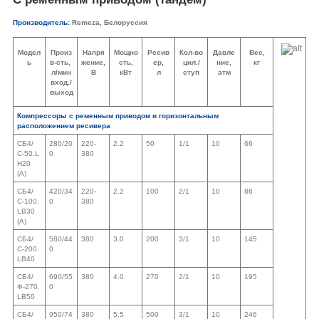
Производитель
:
Remeza, Белоруссия
Модел
Произ
Напря
Мощно
Ресив
Кол-во
Давле
Вес,
ь
в-сть,
жение,
сть,
ер,
цил./
ние,
кг
л/мин
В
кВт
л
ступ
атм
вход./
выход
Компрессоры с ременным приводом и горизонтальным
расположением ресивера
СБ4/
280/20
220-
2.2
50
1/1
10
66
С-50.L
0
380
H20
(А)
СБ4/
420/34
220-
2.2
100
2/1
10
86
С-100.
0
380
LВ30
(А)
СБ4/
580/44
380
3.0
200
3/1
10
145
С-200.
0
LВ40
СБ4/
690/55
380
4.0
270
2/1
10
195
Ф-270.
0
LВ50
СБ4/
950/74
380
5.5
500
3/1
10
246