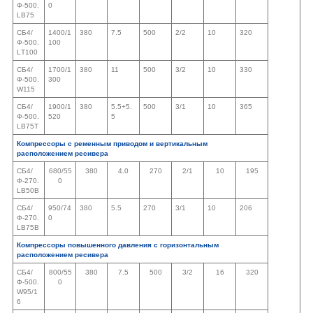
Ф-500.
0
LВ75
СБ4/
1400/1
380
7.5
500
2/2
10
320
Ф-500.
100
LТ100
СБ4/
1700/1
380
11
500
3/2
10
330
Ф-500.
300
W115
СБ4/
1900/1
380
5.5+5.
500
3/1
10
365
Ф-500.
520
5
LВ75Т
Компрессоры с ременным приводом и вертикальным
расположением ресивера
СБ4/
680/55
380
4.0
270
2/1
10
195
Ф-270.
0
LВ50В
СБ4/
950/74
380
5.5
270
3/1
10
206
Ф-270.
0
LВ75В
Компрессоры повышенного давления с горизонтальным
расположением ресивера
СБ4/
800/55
380
7.5
500
3/2
16
320
Ф-500.
0
W95/1
6