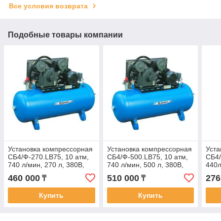
Все условия возврата
Подобные товары компании
Установка компрессорная
Установка компрессорная
Уста
СБ4/Ф-270.LB75, 10 атм,
СБ4/Ф-500.LB75, 10 атм,
СБ4/
740 л/мин, 270 л, 380В,
740 л/мин, 500 л, 380В,
440л
5,5кВт, 1650х510х1150 мм,
5,5кВт, 2000х610х1250
3,0к
460 000
510 000
276
₸
₸
вес 206 к
мм, вес 246 к
вес 
Купить
Купить