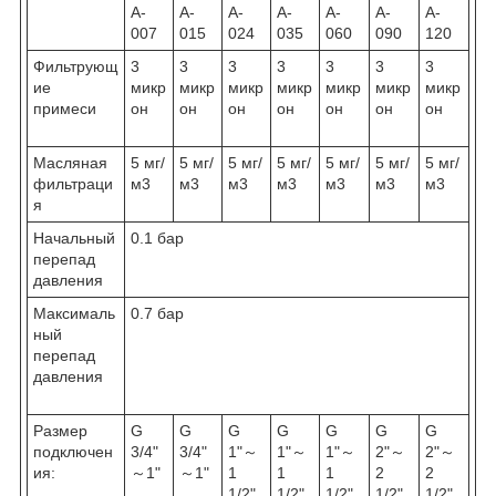
A-
A-
A-
A-
A-
A-
A-
007
015
024
035
060
090
120
Фильтрующ
3
3
3
3
3
3
3
ие
микр
микр
микр
микр
микр
микр
микр
примеси
он
он
он
он
он
он
он
Масляная
5 мг/
5 мг/
5 мг/
5 мг/
5 мг/
5 мг/
5 мг/
фильтраци
м3
м3
м3
м3
м3
м3
м3
я
Начальный
0.1 бар
перепад
давления
Максималь
0.7 бар
ный
перепад
давления
Размер
G
G
G
G
G
G
G
подключен
3/4"
3/4"
1"～
1"～
1"～
2"～
2"～
ия:
～1"
～1"
1
1
1
2
2
1/2"
1/2"
1/2"
1/2"
1/2"