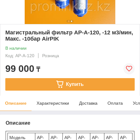
Магистральный фильтр AP-A-120, -12 м3/мин,
Макс. -10бар AirPIK
В наличии
Код: AP-A-120
Розница
99 000
₸
Купить
Описание
Характеристики
Доставка
Оплата
Усл
Описание
Модель
AP-
AP-
AP-
AP-
AP-
AP-
AP-