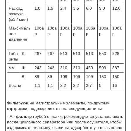
Расход
1,0
1,5
2,4
3,5
6,0
9,0
12,0
воздуха
(м3 / мин)
Максималь
10ба
10ба
10ба
10ба
10ба
10ба
10ба
ное
р
р
р
р
р
р
р
давление
Габа
Д
267
267
513
513
513
550
928
риты
мм
Ш
243
243
310
310
450
509
887
В
89
89
109
109
109
150
150
Вес, кг
1,1
1,1
2,2
2,2
2,7
8
16
Фильтрующие магистральные элементы, по-другому
картриджи, подразделяются на следующие типы:
- А -
фильтр
грубой очистки, рекомендуются устанавливать
после циклонного сепаратора или после осушителя, чтобы
задерживать ржавчину, окалины, адсорбентную пыль после