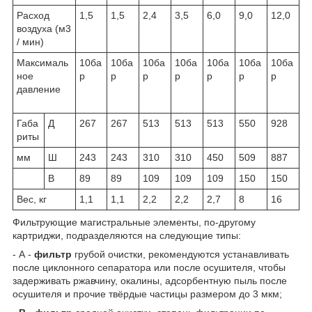
Расход
1,5
1,5
2,4
3,5
6,0
9,0
12,0
воздуха (м3
/ мин)
Максималь
10ба
10ба
10ба
10ба
10ба
10ба
10ба
ное
р
р
р
р
р
р
р
давление
Габа
Д
267
267
513
513
513
550
928
риты
мм
Ш
243
243
310
310
450
509
887
В
89
89
109
109
109
150
150
Вес, кг
1,1
1,1
2,2
2,2
2,7
8
16
Фильтрующие магистральные элементы, по-другому
картриджи, подразделяются на следующие типы:
- А -
фильтр
грубой очистки, рекомендуются устанавливать
после циклонного сепаратора или после осушителя, чтобы
задерживать ржавчину, окалины, адсорбентную пыль после
осушителя и прочие твёрдые частицы размером до 3 мкм;