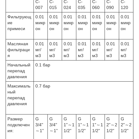
C-
C-
C-
C-
C-
C-
C-
007
015
024
035
060
090
120
Фильтрующ
0.01
0.01
0.01
0.01
0.01
0.01
0.01
ие
микр
микр
микр
микр
микр
микр
микр
примеси
он
он
он
он
он
он
он
Масляная
0.01
0.01
0.01
0.01
0.01
0.01
0.01
фильтраци
мг/
мг/
мг/
мг/
мг/
мг/
мг/
я
м3
м3
м3
м3
м3
м3
м3
Начальный
0.1 бар
перепад
давления
Максималь
0.7 бар
ный
перепад
давления
Размер
G
G
G
G
G
G
G
подключен
3/4"
3/4"
1"～1
1"～1
1"～1
2"～2
2"～2
ия:
～1"
～1"
1/2"
1/2"
1/2"
1/2"
1/2"