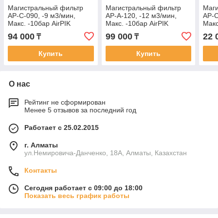
Магистральный фильтр
Магистральный фильтр
Маг
AP-C-090, -9 м3/мин,
AP-A-120, -12 м3/мин,
AP-C
Макс. -10бар AirPIK
Макс. -10бар AirPIK
Макс
94 000
99 000
22 
₸
₸
Купить
Купить
О нас
Рейтинг не сформирован
Менее 5 отзывов за последний год
Работает с 25.02.2015
г. Алматы
ул.Немировича-Данченко, 18А, Алматы, Казахстан
Контакты
Сегодня работает с 09:00 до 18:00
Показать весь график работы