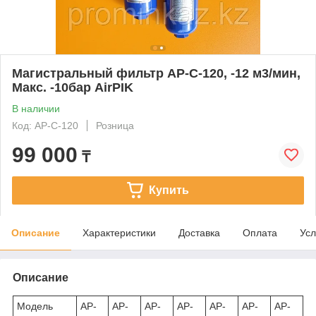
Магистральный фильтр AP-C-120, -12 м3/мин,
Макс. -10бар AirPIK
В наличии
Код: AP-C-120
Розница
99 000
₸
Купить
Описание
Характеристики
Доставка
Оплата
Усл
Описание
Модель
AP-
AP-
AP-
AP-
AP-
AP-
AP-