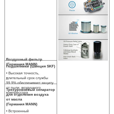
Воздушный фильтр
(Германия MANN)
Подшипники (Швеция SKF)
• Высокая точность,
•
длительный срок службы
99.9% обеспечивает защиту
от пыли, воздушного
Трехуровневый сепаратор
компрессора
для отделения воздуха
от масла
(Германия MANN)
• Встроенный