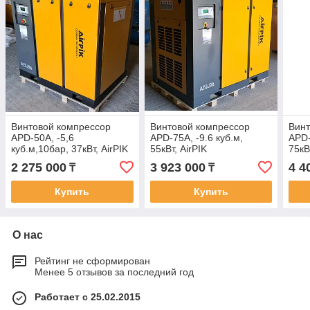
Винтовой компрессор
Винтовой компрессор
Винт
APD-50A, -5,6
APD-75A, -9.6 куб.м,
APD-
куб.м,10бар, 37кВт, AirPIK
55кВт, AirPIK
75кВ
2 275 000
3 923 000
4 4
₸
₸
Купить
Купить
О нас
Рейтинг не сформирован
Менее 5 отзывов за последний год
Работает с 25.02.2015