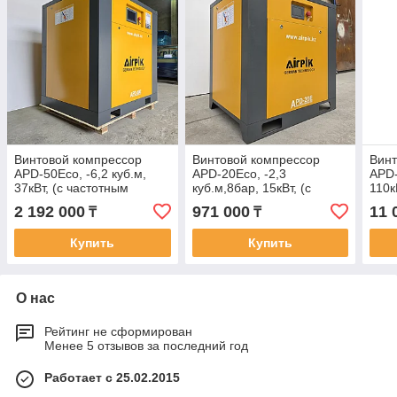
Винтовой компрессор
Винтовой компрессор
Винт
APD-50Eco, -6,2 куб.м,
APD-20Eco, -2,3
APD-
37кВт, (с частотным
куб.м,8бар, 15кВт, (с
110к
приводом+двиг.PM) AirPIK
частотным
прив
2 192 000
971 000
11 
₸
₸
приводом+двиг.PM) AirPIK
Купить
Купить
О нас
Рейтинг не сформирован
Менее 5 отзывов за последний год
Работает с 25.02.2015