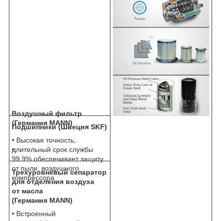
Воздушный фильтр
(Германия MANN)
Подшипники (Швеция SKF)
• Высокая точность,
•
длительный срок службы
99.9% обеспечивает защиту
от пыли, воздушного
Трехуровневый сепаратор
компрессора
для отделения воздуха
от масла
(Германия MANN)
• Встроенный