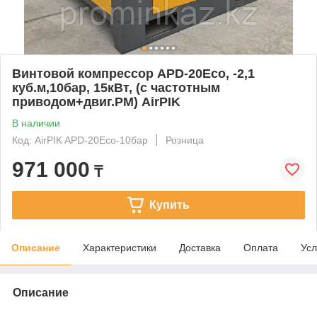
Винтовой компрессор APD-20Eco, -2,1
куб.м,10бар, 15кВт, (с частотным
приводом+двиг.PM) AirPIK
В наличии
Код: AirPIK APD-20Eco-10бар
Розница
971 000
₸
Купить
Описание
Характеристики
Доставка
Оплата
Усл
Описание