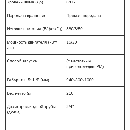
Уровень шума (Дб)
64±2
Передача вращения
Прямая передача
Источник питания (В/фаз/Гц)
380/3/50
Мощность двигателя (кВт/
15/20
л.с)
Способ запуска
(с частотным
приводом+двиг.PM)
Габариты Д*Ш*В (мм)
940х800х1080
Вес нетто (кг)
210
Диаметр выходной трубы
3/4''
(дюйм)