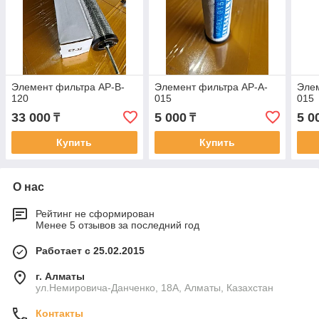
Элемент фильтра AP-B-
Элемент фильтра AP-A-
Элем
120
015
015
33 000
5 000
5 0
₸
₸
Купить
Купить
О нас
Рейтинг не сформирован
Менее 5 отзывов за последний год
Работает с 25.02.2015
г. Алматы
ул.Немировича-Данченко, 18А, Алматы, Казахстан
Контакты