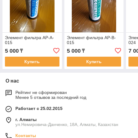
Элемент фильтра AP-A-
Элемент фильтра AP-B-
Элем
015
015
024
5 000
5 000
7 0
₸
₸
Купить
Купить
О нас
Рейтинг не сформирован
Менее 5 отзывов за последний год
Работает с 25.02.2015
г. Алматы
ул.Немировича-Данченко, 18А, Алматы, Казахстан
Контакты