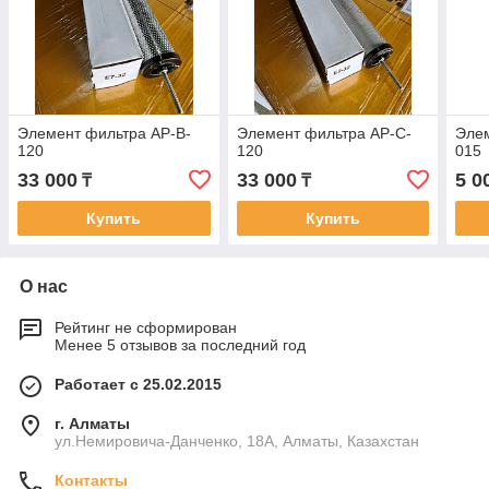
Элемент фильтра AP-B-
Элемент фильтра AP-C-
Элем
120
120
015
33 000
33 000
5 0
₸
₸
Купить
Купить
О нас
Рейтинг не сформирован
Менее 5 отзывов за последний год
Работает с 25.02.2015
г. Алматы
ул.Немировича-Данченко, 18А, Алматы, Казахстан
Контакты