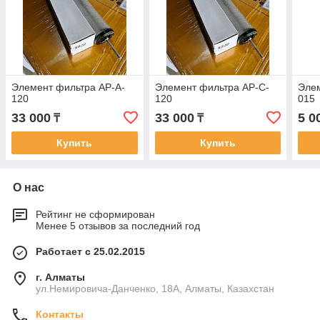
Элемент фильтра AP-A-
Элемент фильтра AP-C-
Элем
120
120
015
33 000
33 000
5 0
₸
₸
Купить
Купить
О нас
Рейтинг не сформирован
Менее 5 отзывов за последний год
Работает с 25.02.2015
г. Алматы
ул.Немировича-Данченко, 18А, Алматы, Казахстан
Контакты