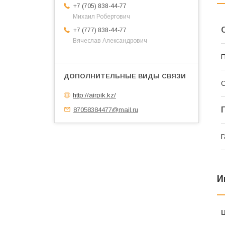
+7 (705) 838-44-77
Михаил Робертович
+7 (777) 838-44-77
Вячеслав Александрович
П
С
http://airpik.kz/
87058384477@mail.ru
Г
И