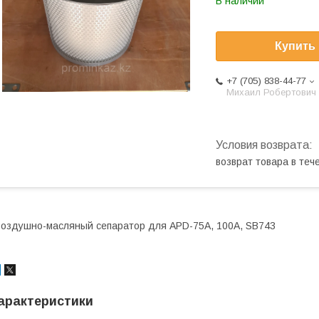
В наличии
Купить
+7 (705) 838-44-77
Михаил Робертович
возврат товара в те
оздушно-масляный сепаратор для APD-75A, 100А, SB743
арактеристики