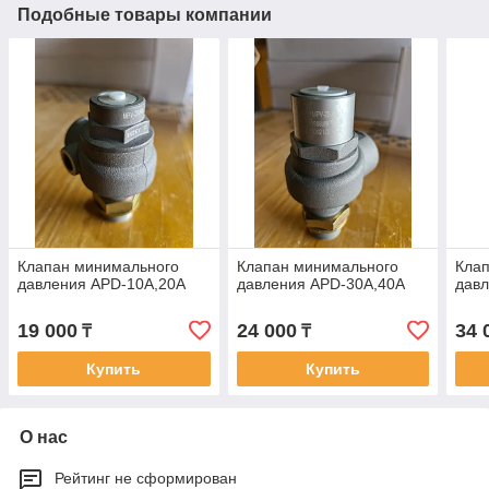
Подобные товары компании
Клапан минимального
Клапан минимального
Кла
давления APD-10A,20A
давления APD-30A,40А
давл
19 000
24 000
34 
₸
₸
Купить
Купить
О нас
Рейтинг не сформирован