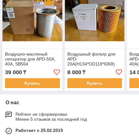
Воздушно-масляный
Воздушный фильтр для
Воз
сепаратор для APD-50A,
APD-
APD
40A, SB564
20A(H134*OD118*ID68)
40A
39 000
8 000
14 
₸
₸
Купить
Купить
О нас
Рейтинг не сформирован
Менее 5 отзывов за последний год
Работает с 25.02.2015