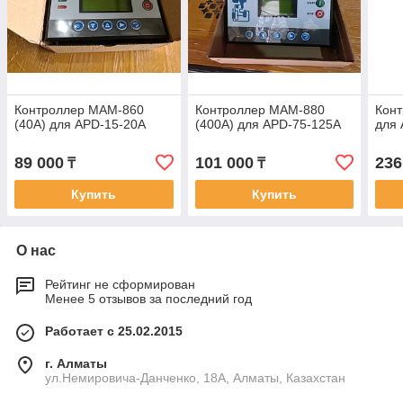
Контроллер MAM-860
Контроллер MAM-880
Кон
(40A) для APD-15-20A
(400A) для APD-75-125A
для 
89 000
101 000
236
₸
₸
Купить
Купить
О нас
Рейтинг не сформирован
Менее 5 отзывов за последний год
Работает с 25.02.2015
г. Алматы
ул.Немировича-Данченко, 18А, Алматы, Казахстан